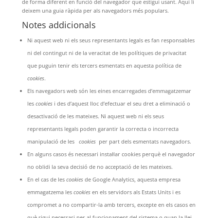
de forma diferent en funció del navegador que estigui usant. Aquí li
deixem una guia ràpida per als navegadors més populars.
N
otes addicionals
Ni aquest web ni els seus representants legals es fan responsables
ni del contingut ni de la veracitat de les polítiques de privacitat
que puguin tenir els tercers esmentats en aquesta política de
cookies
.
Els navegadors web són les eines encarregades d’emmagatzemar
les
cookies
i des d’aquest lloc d’efectuar el seu dret a eliminació o
desactivació de les mateixes. Ni aquest web ni els seus
representants legals poden garantir la correcta o incorrecta
manipulació de les
cookies
per part dels esmentats navegadors.
En alguns casos és necessari instal·lar cookies perquè el navegador
no oblidi la seva decisió de no acceptació de les mateixes.
En el cas de les
cookies
de Google Analytics,
aquesta empresa
emmagatzema les
cookies
en els servidors als Estats Units i es
compromet a no compartir-la amb tercers, excepte en els casos en
què sigui necessari per al funcionament del sistema o quan la llei