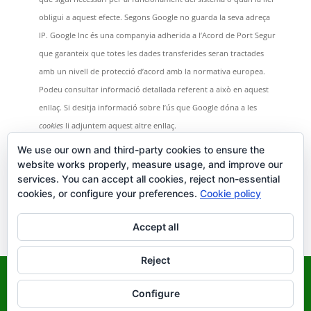
obligui a aquest efecte. Segons Google no guarda la seva adreça
IP. Google Inc és una companyia adherida a l’Acord de Port Segur
que garanteix que totes les dades transferides seran tractades
amb un nivell de protecció d’acord amb la normativa europea.
Podeu consultar informació detallada referent a això en aquest
enllaç. Si desitja informació sobre l’ús que Google dóna a les
cookies
li adjuntem aquest altre enllaç.
Per a qualsevol dubte o consulta sobre aquesta política de
cookies
We use our own and third-party cookies to ensure the
no dubti en comunicar-se amb nosaltres a través de la secció de
website works properly, measure usage, and improve our
services. You can accept all cookies, reject non-essential
contacte.
cookies, or configure your preferences.
Cookie policy
Assessor de Cookies és un plugin per a WordPress creat per Carlos
Doral (webartesanal.com)
Accept all
Reject
Avís Legal
|
Política de cookies
|
Més informació sobre cookies
Configure
© 2018 Lo Moli de la Jòrdia