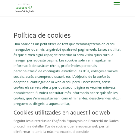
Política de cookies
Una
cookie
és un petit fitxer de text que s’emmagatzema en el seu
navegador quan visita gairebé qualsevol pàgina web. La seva utilitat
és que el web sigui capaç de recordar la seva visita quan torni a
navegar per aquesta pàgina. Les
coookies
solen emmagatzemar
informació de caràcter tècnic, preferències personals,
personalització de continguts, estadístiques d’ús, enllaços a xarxes
socials, accés a comptes d’usuari, etc. L’objectiu de la
cookie
és
adaptar el contingut de la web al seu perfil i necessitats, sense
cookies
els serveis oferts per qualsevol pàgina es veurien minvats
notablement. Si voleu consultar més informació sobre què són les
cookies
, què s’emmagatzemen, com eliminar-les, desactivar-les, etc., li
preguem es dirigeixi a aquest enllaç.
Cookies
utilitzades en aquest lloc web
Seguint les directrius de l’Agència Espanyola de Protecció de Dades
procedim a detallar l’ús de
cookies
que fa aquesta web per tal
d’informar-lo amb la màxima exactitud possible.