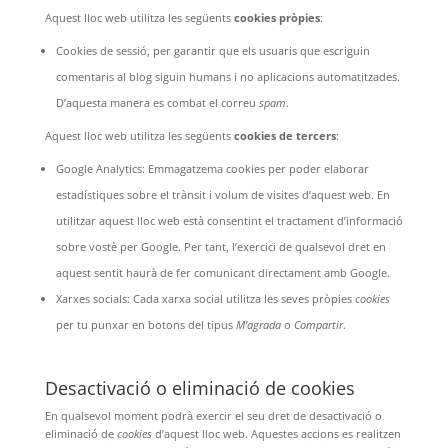
Aquest lloc web utilitza les següents
cookies pròpies
:
Cookies
de sessió, per garantir que els usuaris que escriguin
comentaris al blog siguin humans
i no aplicacions automatitzades.
D’aquesta manera es combat el correu
spam
.
Aquest lloc web utilitza les següents
cookies de tercers
:
Google Analytics:
Emmagatzema cookies per poder elaborar
estadístiques sobre el trànsit i volum de visites d’aquest
web. En
utilitzar aquest lloc web està consentint el tractament d’informació
sobre vostè per Google. Per tant, l’exercici de qualsevol dret en
aquest sentit haurà de fer comunicant directament amb
Google.
Xarxes socials:
Cada xarxa social utilitza les seves pròpies
cookies
per tu punxar en botons del tipus
M’agrada
o
Compartir
.
Desactivació o eliminació de cookies
En qualsevol moment podrà exercir el seu dret de desactivació o
eliminació de
cookies
d’aquest lloc web. Aquestes accions es realitzen